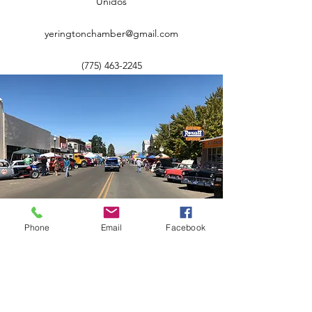
Unidos
yeringtonchamber@gmail.com
(775) 463-2245
Phone
Email
Facebook
Cámara de Comercio de
Yerington