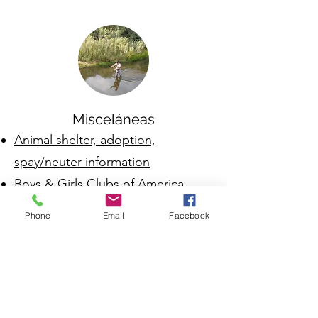
Misceláneas
Animal shelter, adoption,
spay/neuter information
Boys & Girls Clubs of America
Yerington Clubhouse
Phone
Email
Facebook
Bureau of Land Management
Civil Air Patrol, Lyon County
Squadron
Home at Last (Nevada Rural
Housing Authority
)