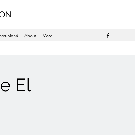
TON
comunidad
About
More
e El