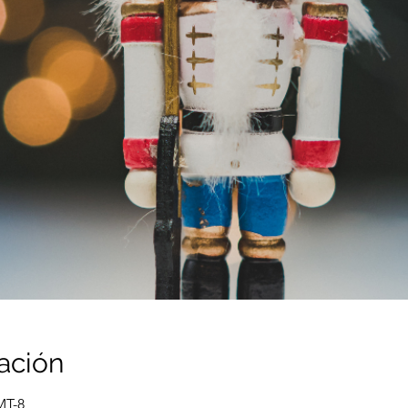
ación
MT-8